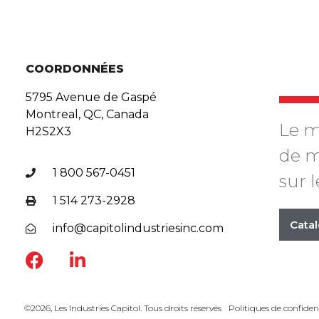
COORDONNÉES
5795 Avenue de Gaspé
Montreal, QC, Canada
Le m
H2S2X3
de m
1 800 567-0451
sur 
1 514 273-2928
Cata
info@capitolindustriesinc.com
©2026, Les Industries Capitol. Tous droits réservés
Politiques de confident