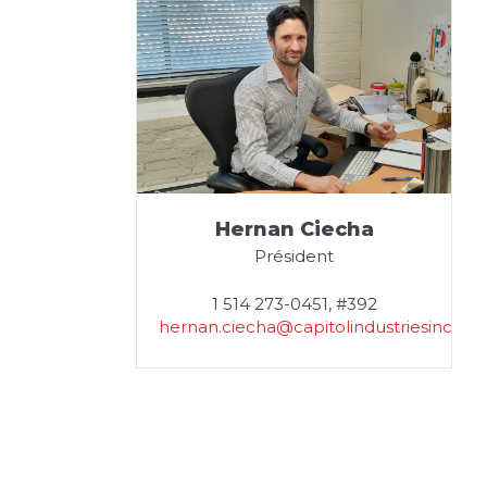
Hernan Ciecha
Président
1 514 273-0451, #392
hernan.ciecha@capitolindustriesinc.co