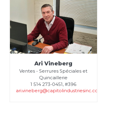
Ari Vineberg
Ventes - Serrures Spéciales et
Quincaillerie
1 514 273-0451, #396
ari.vineberg@capitolindustriesinc.com