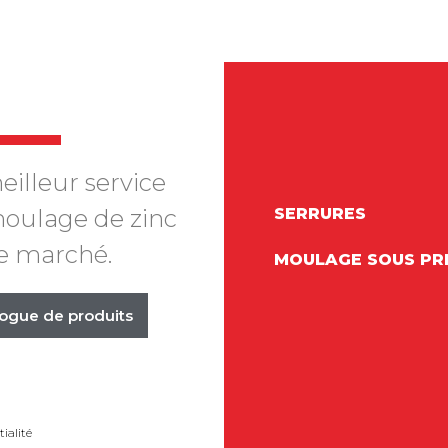
eilleur service
SERRURES
oulage de zinc
le marché.
MOULAGE SOUS PR
logue de produits
ialité