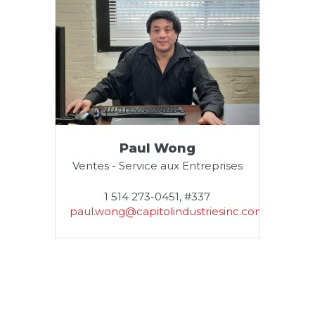
Paul Wong
Ventes - Service aux Entreprises
1 514 273-0451, #337
m
paul.wong@capitolindustriesinc.com